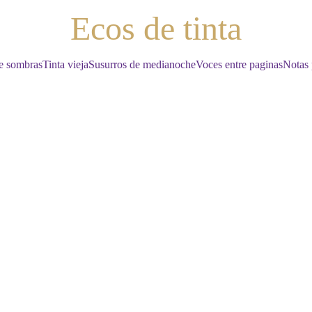
Ecos de tinta
e sombras
Tinta vieja
Susurros de medianoche
Voces entre paginas
Notas 
REFLEXION
6/10/2026
5 min read