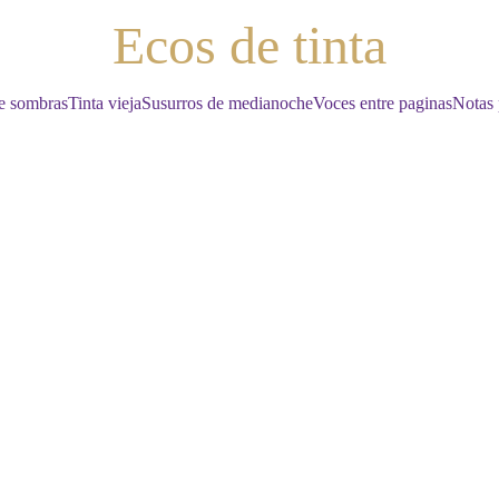
Ecos de tinta
e sombras
Tinta vieja
Susurros de medianoche
Voces entre paginas
Notas 
RESEÑA
5/14/2026
2 min read