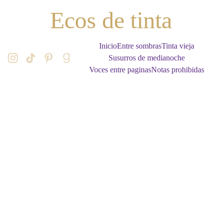
Ecos de tinta
Inicio
Entre sombras
Tinta vieja
Susurros de medianoche
Voces entre paginas
Notas prohibidas
RESEÑA
11/20/2025
2 min read